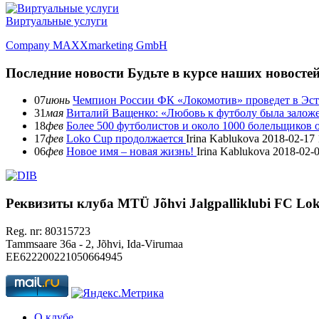
Виртуальные услуги
Company MAXXmarketing GmbH
Последние новости
Будьте в курсе наших новосте
07
июнь
Чемпион России ФК «Локомотив» проведет в Эст
31
мая
Виталий Ващенко: «Любовь к футболу была заложе
18
фев
Более 500 футболистов и около 1000 болельщиков
17
фев
Loko Cup продолжается
Irina Kablukova
2018-02-17 
06
фев
Новое имя – новая жизнь!
Irina Kablukova
2018-02-0
Реквизиты клуба
MTÜ Jõhvi Jalgpalliklubi FC Lo
Reg. nr: 80315723
Tammsaare 36a - 2, Jõhvi, Ida-Virumaa
EE622200221050664945
О клубе