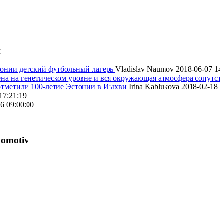
й
онии детский футбольный лагерь
Vladislav Naumov
2018-06-07 1
на на генетическом уровне и вся окружающая атмосфера сопутс
 отметили 100-летие Эстонии в Йыхви
Irina Kablukova
2018-02-18 
17:21:19
6 09:00:00
komotiv