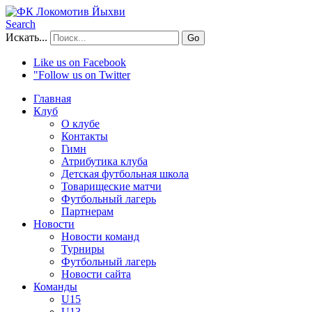
Search
Искать...
Go
Like us on Facebook
"Follow us on Twitter
Главная
Клуб
О клубе
Контакты
Гимн
Атрибутика клуба
Детская футбольная школа
Товарищеские матчи
Футбольный лагерь
Партнерам
Новости
Новости команд
Турниры
Футбольный лагерь
Новости сайта
Команды
U15
U13