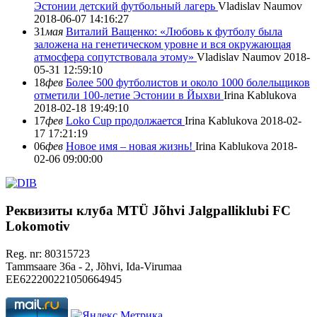
Эстонии детский футбольный лагерь
Vladislav Naumov
2018-06-07 14:16:27
31
мая
Виталий Ващенко: «Любовь к футболу была
заложена на генетическом уровне и вся окружающая
атмосфера сопутствовала этому»
Vladislav Naumov
2018-
05-31 12:59:10
18
фев
Более 500 футболистов и около 1000 болельщиков
отметили 100-летие Эстонии в Йыхви
Irina Kablukova
2018-02-18 19:49:10
17
фев
Loko Cup продолжается
Irina Kablukova
2018-02-
17 17:21:19
06
фев
Новое имя – новая жизнь!
Irina Kablukova
2018-
02-06 09:00:00
Реквизиты клуба
MTÜ Jõhvi Jalgpalliklubi FC
Lokomotiv
Reg. nr: 80315723
Tammsaare 36a - 2, Jõhvi, Ida-Virumaa
EE622200221050664945