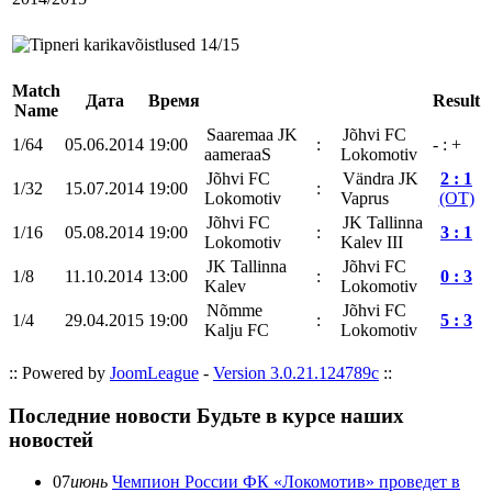
Match
Дата
Время
Result
Name
Saaremaa JK
Jõhvi FC
1/64
05.06.2014
19:00
:
- : +
aameraaS
Lokomotiv
Jõhvi FC
Vändra JK
2 : 1
1/32
15.07.2014
19:00
:
Lokomotiv
Vaprus
(OT)
Jõhvi FC
JK Tallinna
1/16
05.08.2014
19:00
:
3 : 1
Lokomotiv
Kalev III
JK Tallinna
Jõhvi FC
1/8
11.10.2014
13:00
:
0 : 3
Kalev
Lokomotiv
Nõmme
Jõhvi FC
1/4
29.04.2015
19:00
:
5 : 3
Kalju FC
Lokomotiv
:: Powered by
JoomLeague
-
Version 3.0.21.124789c
::
Последние новости
Будьте в курсе наших
новостей
07
июнь
Чемпион России ФК «Локомотив» проведет в