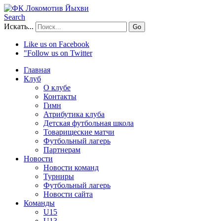
Search
Искать...
Go
Like us on Facebook
"Follow us on Twitter
Главная
Клуб
О клубе
Контакты
Гимн
Атрибутика клуба
Детская футбольная школа
Товарищеские матчи
Футбольный лагерь
Партнерам
Новости
Новости команд
Турниры
Футбольный лагерь
Новости сайта
Команды
U15
U13