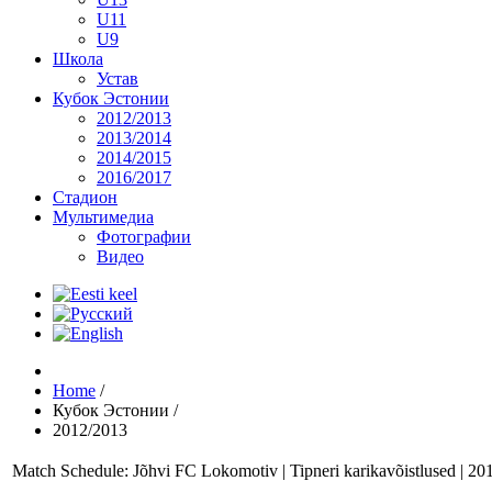
U11
U9
Школа
Устав
Кубок Эстонии
2012/2013
2013/2014
2014/2015
2016/2017
Стадион
Мультимедиа
Фотографии
Видео
Home
/
Кубок Эстонии
/
2012/2013
Match Schedule: Jõhvi FC Lokomotiv | Tipneri karikavõistlused | 20