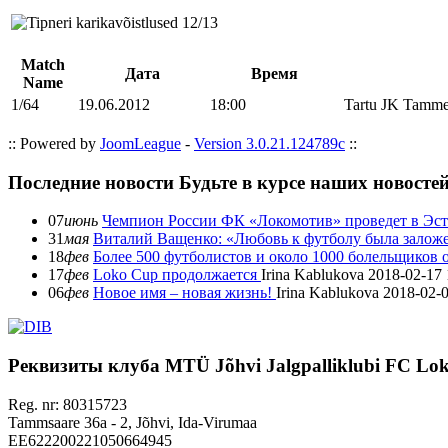
Match
Дата
Время
Name
1/64
19.06.2012
18:00
Tartu JK Tamm
:: Powered by
JoomLeague
-
Version 3.0.21.124789c
::
Последние новости
Будьте в курсе наших новосте
07
июнь
Чемпион России ФК «Локомотив» проведет в Эст
31
мая
Виталий Ващенко: «Любовь к футболу была заложе
18
фев
Более 500 футболистов и около 1000 болельщиков
17
фев
Loko Cup продолжается
Irina Kablukova
2018-02-17 
06
фев
Новое имя – новая жизнь!
Irina Kablukova
2018-02-0
Реквизиты клуба
MTÜ Jõhvi Jalgpalliklubi FC Lo
Reg. nr: 80315723
Tammsaare 36a - 2, Jõhvi, Ida-Virumaa
EE622200221050664945