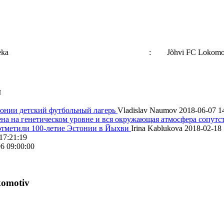
eka
:
Jõhvi FC Lokomo
й
онии детский футбольный лагерь
Vladislav Naumov
2018-06-07 1
на на генетическом уровне и вся окружающая атмосфера сопутс
 отметили 100-летие Эстонии в Йыхви
Irina Kablukova
2018-02-18 
17:21:19
6 09:00:00
komotiv