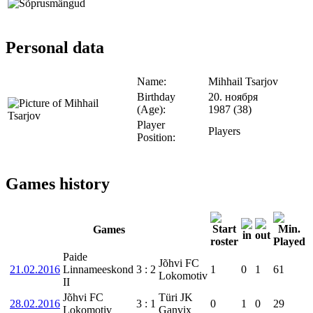
Personal data
Name:
Mihhail Tsarjov
Birthday
20. ноября
(Age):
1987 (38)
Player
Players
Position:
Games history
Games
Paide
Jõhvi FC
21.02.2016
Linnameeskond
3
:
2
1
0
1
61
Lokomotiv
II
Jõhvi FC
Türi JK
28.02.2016
3
:
1
0
1
0
29
Lokomotiv
Ganvix