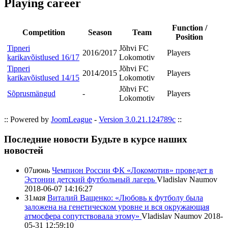
Playing career
Function /
Competition
Season
Team
Position
Tipneri
Jõhvi FC
2016/2017
Players
karikavõistlused 16/17
Lokomotiv
Tipneri
Jõhvi FC
2014/2015
Players
karikavõistlused 14/15
Lokomotiv
Jõhvi FC
Sõprusmängud
-
Players
Lokomotiv
:: Powered by
JoomLeague
-
Version 3.0.21.124789c
::
Последние новости
Будьте в курсе наших
новостей
07
июнь
Чемпион России ФК «Локомотив» проведет в
Эстонии детский футбольный лагерь
Vladislav Naumov
2018-06-07 14:16:27
31
мая
Виталий Ващенко: «Любовь к футболу была
заложена на генетическом уровне и вся окружающая
атмосфера сопутствовала этому»
Vladislav Naumov
2018-
05-31 12:59:10