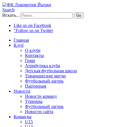
Search
Искать...
Go
Like us on Facebook
"Follow us on Twitter
Главная
Клуб
О клубе
Контакты
Гимн
Атрибутика клуба
Детская футбольная школа
Товарищеские матчи
Футбольный лагерь
Партнерам
Новости
Новости команд
Турниры
Футбольный лагерь
Новости сайта
Команды
U15
U13