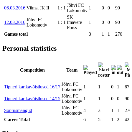
Jõhvi FC
06.03.2016
Viimsi JK II
1
:
1
1
0
0
90
Lokomotiv
SK
Jõhvi FC
12.03.2016
1
:
1
Imavere
1
0
0
90
Lokomotiv
Forss
Games total
3
1
1
270
Personal statistics
Competition
Team
Jõhvi FC
Tipneri karikavõistlused 16/17
1
1
0
1
67
Lokomotiv
Jõhvi FC
Tipneri karikavõistlused 14/15
1
1
0
0
90
Lokomotiv
Jõhvi FC
Sõprusmängud
4
3
1
1
270
Lokomotiv
Career Total
6
5
1
2
427