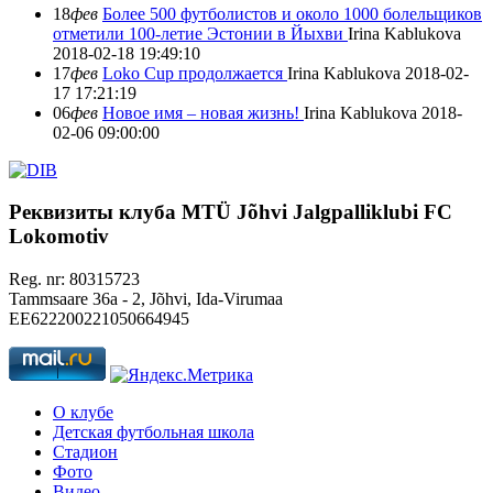
18
фев
Более 500 футболистов и около 1000 болельщиков
отметили 100-летие Эстонии в Йыхви
Irina Kablukova
2018-02-18 19:49:10
17
фев
Loko Cup продолжается
Irina Kablukova
2018-02-
17 17:21:19
06
фев
Новое имя – новая жизнь!
Irina Kablukova
2018-
02-06 09:00:00
Реквизиты клуба
MTÜ Jõhvi Jalgpalliklubi FC
Lokomotiv
Reg. nr: 80315723
Tammsaare 36a - 2, Jõhvi, Ida-Virumaa
EE622200221050664945
О клубе
Детская футбольная школа
Стадион
Фото
Видео