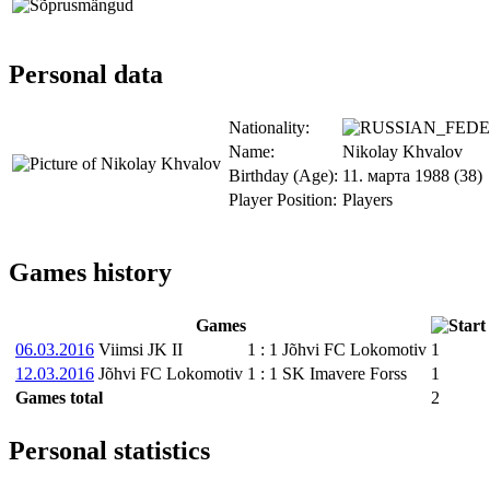
Personal data
Nationality:
Name:
Nikolay Khvalov
Birthday (Age):
11. марта 1988 (38)
Player Position:
Players
Games history
Games
06.03.2016
Viimsi JK II
1
:
1
Jõhvi FC Lokomotiv
1
12.03.2016
Jõhvi FC Lokomotiv
1
:
1
SK Imavere Forss
1
Games total
2
Personal statistics