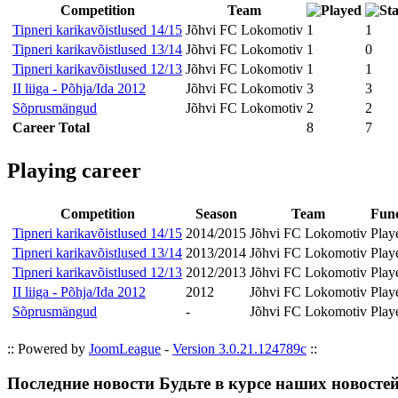
Competition
Team
Tipneri karikavõistlused 14/15
Jõhvi FC Lokomotiv
1
1
Tipneri karikavõistlused 13/14
Jõhvi FC Lokomotiv
1
0
Tipneri karikavõistlused 12/13
Jõhvi FC Lokomotiv
1
1
II liiga - Põhja/Ida 2012
Jõhvi FC Lokomotiv
3
3
Sõprusmängud
Jõhvi FC Lokomotiv
2
2
Career Total
8
7
Playing career
Competition
Season
Team
Func
Tipneri karikavõistlused 14/15
2014/2015
Jõhvi FC Lokomotiv
Play
Tipneri karikavõistlused 13/14
2013/2014
Jõhvi FC Lokomotiv
Play
Tipneri karikavõistlused 12/13
2012/2013
Jõhvi FC Lokomotiv
Play
II liiga - Põhja/Ida 2012
2012
Jõhvi FC Lokomotiv
Play
Sõprusmängud
-
Jõhvi FC Lokomotiv
Play
:: Powered by
JoomLeague
-
Version 3.0.21.124789c
::
Последние новости
Будьте в курсе наших новосте