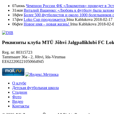
07
июнь
Чемпион России ФК «Локомотив» проведет в Эст
31
мая
Виталий Ващенко: «Любовь к футболу была заложе
18
фев
Более 500 футболистов и около 1000 болельщиков
17
фев
Loko Cup продолжается
Irina Kablukova
2018-02-17 
06
фев
Новое имя – новая жизнь!
Irina Kablukova
2018-02-0
Реквизиты клуба
MTÜ Jõhvi Jalgpalliklubi FC Lo
Reg. nr: 80315723
Tammsaare 36a - 2, Jõhvi, Ida-Virumaa
EE622200221050664945
О клубе
Детская футбольная школа
Стадион
Фото
Видео
Контакты