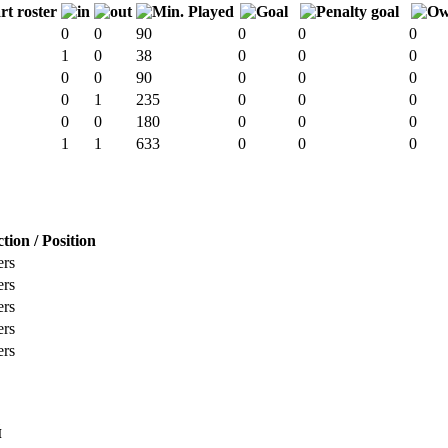
0
0
90
0
0
0
1
0
38
0
0
0
0
0
90
0
0
0
0
1
235
0
0
0
0
0
180
0
0
0
1
1
633
0
0
0
tion / Position
ers
ers
ers
ers
ers
й