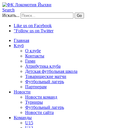
Search
Искать...
Go
Like us on Facebook
"Follow us on Twitter
Главная
Клуб
О клубе
Контакты
Гимн
Атрибутика клуба
Детская футбольная школа
Товарищеские матчи
Футбольный лагерь
Партнерам
Новости
Новости команд
Турниры
Футбольный лагерь
Новости сайта
Команды
U15
U13