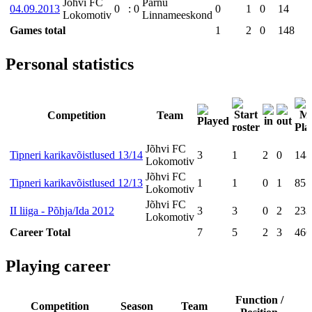
Jõhvi FC
Pärnu
04.09.2013
0
:
0
0
1
0
14
Lokomotiv
Linnameeskond
Games total
1
2
0
148
Personal statistics
Competition
Team
Jõhvi FC
Tipneri karikavõistlused 13/14
3
1
2
0
148
Lokomotiv
Jõhvi FC
Tipneri karikavõistlused 12/13
1
1
0
1
85
Lokomotiv
Jõhvi FC
II liiga - Põhja/Ida 2012
3
3
0
2
233
Lokomotiv
Career Total
7
5
2
3
466
Playing career
Function /
Competition
Season
Team