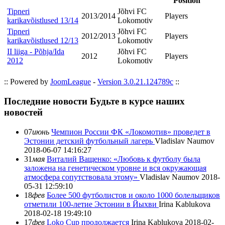
Position
Tipneri
Jõhvi FC
2013/2014
Players
karikavõistlused 13/14
Lokomotiv
Tipneri
Jõhvi FC
2012/2013
Players
karikavõistlused 12/13
Lokomotiv
II liiga - Põhja/Ida
Jõhvi FC
2012
Players
2012
Lokomotiv
:: Powered by
JoomLeague
-
Version 3.0.21.124789c
::
Последние новости
Будьте в курсе наших
новостей
07
июнь
Чемпион России ФК «Локомотив» проведет в
Эстонии детский футбольный лагерь
Vladislav Naumov
2018-06-07 14:16:27
31
мая
Виталий Ващенко: «Любовь к футболу была
заложена на генетическом уровне и вся окружающая
атмосфера сопутствовала этому»
Vladislav Naumov
2018-
05-31 12:59:10
18
фев
Более 500 футболистов и около 1000 болельщиков
отметили 100-летие Эстонии в Йыхви
Irina Kablukova
2018-02-18 19:49:10
17
фев
Loko Cup продолжается
Irina Kablukova
2018-02-