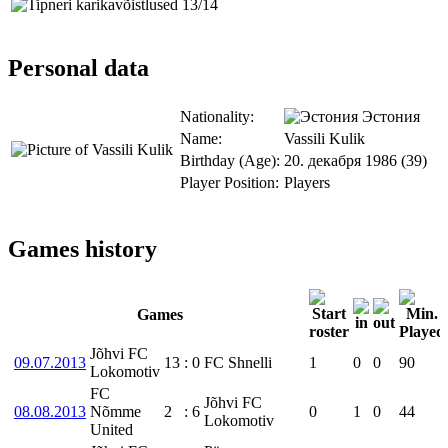
Personal data
Nationality:
Эстония
Name:
Vassili Kulik
Birthday (Age):
20. декабря 1986 (39)
Player Position:
Players
Games history
Games
Jõhvi FC
09.07.2013
13
:
0
FC Shnelli
1
0
0
90
Lokomotiv
FC
Jõhvi FC
08.08.2013
Nõmme
2
:
6
0
1
0
44
Lokomotiv
United