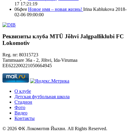
17 17:21:19
06
фев
Новое имя – новая жизнь!
Irina Kablukova
2018-
02-06 09:00:00
Реквизиты клуба
MTÜ Jõhvi Jalgpalliklubi FC
Lokomotiv
Reg. nr: 80315723
Tammsaare 36a - 2, Jõhvi, Ida-Virumaa
EE622200221050664945
О клубе
Детская футбольная школа
Стадион
Фото
Видео
Контакты
© 2026 ФК Локомотив Йыхви. All Rights Reserved.