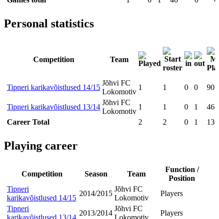
Personal statistics
Competition
Team
Jõhvi FC
Tipneri karikavõistlused 14/15
1
1
0
0
90
Lokomotiv
Jõhvi FC
Tipneri karikavõistlused 13/14
1
1
0
1
46
Lokomotiv
Career Total
2
2
0
1
136
Playing career
Function /
Competition
Season
Team
Position
Tipneri
Jõhvi FC
2014/2015
Players
karikavõistlused 14/15
Lokomotiv
Tipneri
Jõhvi FC
2013/2014
Players
karikavõistlused 13/14
Lokomotiv