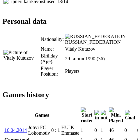
Personal data
Nationality:
RUSSIAN_FEDERATION
Name:
Vitaly Kutuzov
Birthday
29. июня 1990 (36)
(Age):
Player
Players
Position:
Games history
Games
Jõhvi FC
HÜJK
16.04.2014
0
:
1
1
0
1
46
0
0
Lokomotiv
Emmaste
Games total
1
0
1
46
0
0