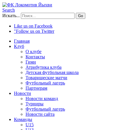
Search
Искать...
Go
Like us on Facebook
"Follow us on Twitter
Главная
Клуб
О клубе
Контакты
Гимн
Атрибутика клуба
Детская футбольная школа
Товарищеские матчи
Футбольный лагерь
Партнерам
Новости
Новости команд
Турниры
Футбольный лагерь
Новости сайта
Команды
U15
U13