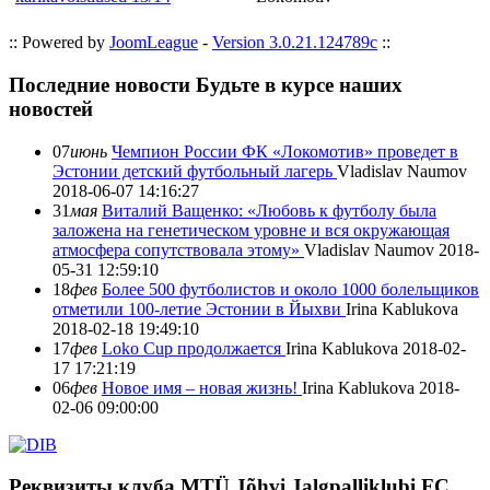
:: Powered by
JoomLeague
-
Version 3.0.21.124789c
::
Последние новости
Будьте в курсе наших
новостей
07
июнь
Чемпион России ФК «Локомотив» проведет в
Эстонии детский футбольный лагерь
Vladislav Naumov
2018-06-07 14:16:27
31
мая
Виталий Ващенко: «Любовь к футболу была
заложена на генетическом уровне и вся окружающая
атмосфера сопутствовала этому»
Vladislav Naumov
2018-
05-31 12:59:10
18
фев
Более 500 футболистов и около 1000 болельщиков
отметили 100-летие Эстонии в Йыхви
Irina Kablukova
2018-02-18 19:49:10
17
фев
Loko Cup продолжается
Irina Kablukova
2018-02-
17 17:21:19
06
фев
Новое имя – новая жизнь!
Irina Kablukova
2018-
02-06 09:00:00
Реквизиты клуба
MTÜ Jõhvi Jalgpalliklubi FC