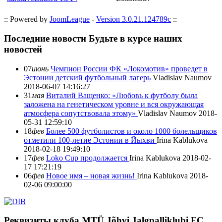
:: Powered by
JoomLeague
-
Version 3.0.21.124789c
::
Последние новости
Будьте в курсе наших
новостей
07
июнь
Чемпион России ФК «Локомотив» проведет в
Эстонии детский футбольный лагерь
Vladislav Naumov
2018-06-07 14:16:27
31
мая
Виталий Ващенко: «Любовь к футболу была
заложена на генетическом уровне и вся окружающая
атмосфера сопутствовала этому»
Vladislav Naumov
2018-
05-31 12:59:10
18
фев
Более 500 футболистов и около 1000 болельщиков
отметили 100-летие Эстонии в Йыхви
Irina Kablukova
2018-02-18 19:49:10
17
фев
Loko Cup продолжается
Irina Kablukova
2018-02-
17 17:21:19
06
фев
Новое имя – новая жизнь!
Irina Kablukova
2018-
02-06 09:00:00
Реквизиты клуба
MTÜ Jõhvi Jalgpalliklubi FC