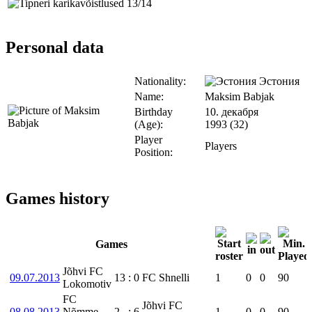
Personal data
Nationality:
Эстония
Name:
Maksim Babjak
Birthday
10. декабря
(Age):
1993 (32)
Player
Players
Position:
Games history
Games
Jõhvi FC
09.07.2013
13
:
0
FC Shnelli
1
0
0
90
Lokomotiv
FC
Jõhvi FC
08.08.2013
Nõmme
2
:
6
1
0
0
90