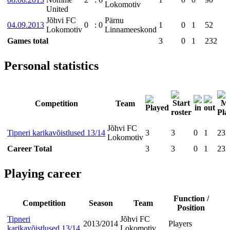
Lokomotiv
United
Jõhvi FC
Pärnu
04.09.2013
0
:
0
1
0
1
52
Lokomotiv
Linnameeskond
Games total
3
0
1
232
Personal statistics
Competition
Team
Jõhvi FC
Tipneri karikavõistlused 13/14
3
3
0
1
232
Lokomotiv
Career Total
3
3
0
1
232
Playing career
Function /
Competition
Season
Team
Position
Tipneri
Jõhvi FC
2013/2014
Players
karikavõistlused 13/14
Lokomotiv