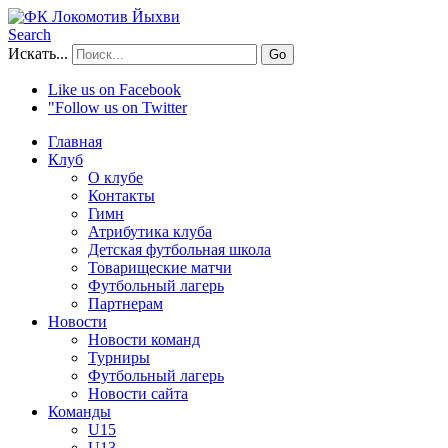
Search
Искать...
Go
Like us on Facebook
"Follow us on Twitter
Главная
Клуб
О клубе
Контакты
Гимн
Атрибутика клуба
Детская футбольная школа
Товарищеские матчи
Футбольный лагерь
Партнерам
Новости
Новости команд
Турниры
Футбольный лагерь
Новости сайта
Команды
U15
U13