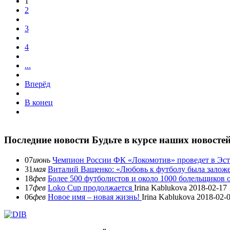
1
2
3
4
...
Вперёд
В конец
Последние новости
Будьте в курсе наших новосте
07
июнь
Чемпион России ФК «Локомотив» проведет в Эст
31
мая
Виталий Ващенко: «Любовь к футболу была заложе
18
фев
Более 500 футболистов и около 1000 болельщиков
17
фев
Loko Cup продолжается
Irina Kablukova
2018-02-17 
06
фев
Новое имя – новая жизнь!
Irina Kablukova
2018-02-0