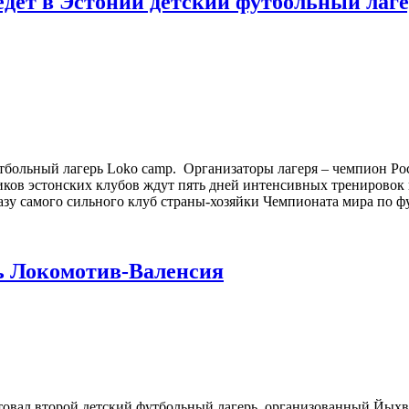
дет в Эстонии детский футбольный лаг
утбольный лагерь Loko camp. Организаторы лагеря – чемпион Р
ков эстонских клубов ждут пять дней интенсивных тренировок
азу самого сильного клуб страны-хозяйки Чемпионата мира по фу
рь Локомотив-Валенсия
артовал второй детский футбольный лагерь, организованный Йых