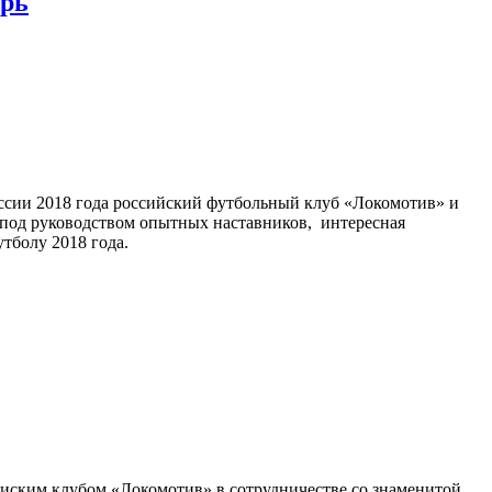
ерь
оссии 2018 года российский футбольный клуб «Локомотив» и
 под руководством опытных наставников, интересная
тболу 2018 года.
виским клубом «Локомотив» в сотрудничестве со знаменитой