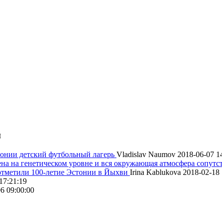
й
онии детский футбольный лагерь
Vladislav Naumov
2018-06-07 1
на на генетическом уровне и вся окружающая атмосфера сопутс
 отметили 100-летие Эстонии в Йыхви
Irina Kablukova
2018-02-18 
17:21:19
6 09:00:00