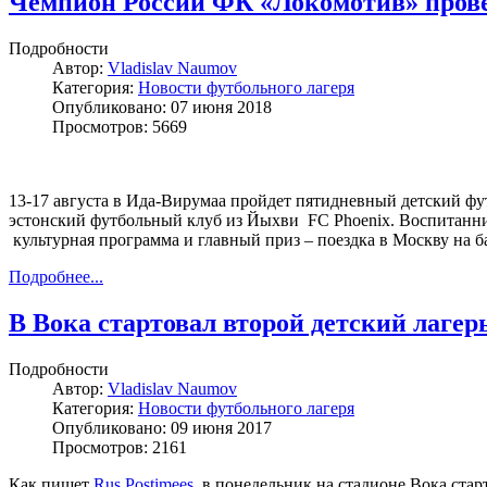
Чемпион России ФК «Локомотив» прове
Подробности
Автор:
Vladislav Naumov
Категория:
Новости футбольного лагеря
Опубликовано: 07 июня 2018
Просмотров: 5669
13-17 августа в Ида-Вирумаа пройдет пятидневный детский ф
эстонский футбольный клуб из Йыхви FC Phoenix. Воспитанни
культурная программа и главный приз – поездка в Москву на б
Подробнее...
В Вока стартовал второй детский лаге
Подробности
Автор:
Vladislav Naumov
Категория:
Новости футбольного лагеря
Опубликовано: 09 июня 2017
Просмотров: 2161
Как пишет
Rus.Postimees
, в понедельник на стадионе Вока ст