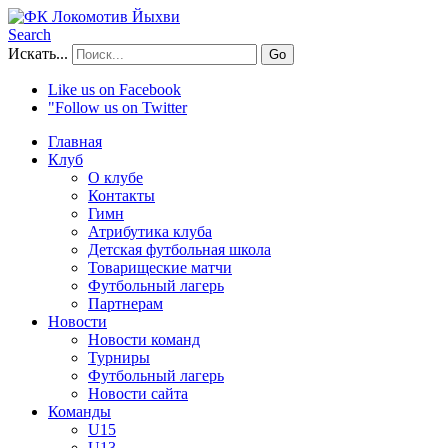
Search
Искать...
Go
Like us on Facebook
"Follow us on Twitter
Главная
Клуб
О клубе
Контакты
Гимн
Атрибутика клуба
Детская футбольная школа
Товарищеские матчи
Футбольный лагерь
Партнерам
Новости
Новости команд
Турниры
Футбольный лагерь
Новости сайта
Команды
U15
U13