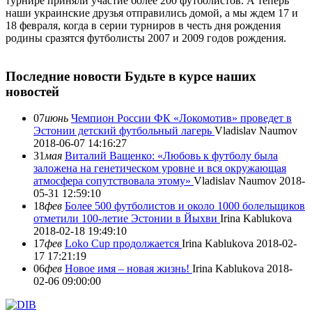
турнире приняли участие более 200 футболистов. А теперь
наши украинские друзья отправились домой, а мы ждем 17 и
18 февраля, когда в серии турниров в честь дня рождения
родины сразятся футболисты 2007 и 2009 годов рождения.
Последние новости
Будьте в курсе наших
новостей
07
июнь
Чемпион России ФК «Локомотив» проведет в
Эстонии детский футбольный лагерь
Vladislav Naumov
2018-06-07 14:16:27
31
мая
Виталий Ващенко: «Любовь к футболу была
заложена на генетическом уровне и вся окружающая
атмосфера сопутствовала этому»
Vladislav Naumov
2018-
05-31 12:59:10
18
фев
Более 500 футболистов и около 1000 болельщиков
отметили 100-летие Эстонии в Йыхви
Irina Kablukova
2018-02-18 19:49:10
17
фев
Loko Cup продолжается
Irina Kablukova
2018-02-
17 17:21:19
06
фев
Новое имя – новая жизнь!
Irina Kablukova
2018-
02-06 09:00:00