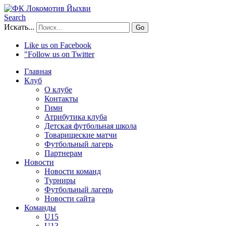
Search
Искать...
Go
Like us on Facebook
"Follow us on Twitter
Главная
Клуб
О клубе
Контакты
Гимн
Атрибутика клуба
Детская футбольная школа
Товарищеские матчи
Футбольный лагерь
Партнерам
Новости
Новости команд
Турниры
Футбольный лагерь
Новости сайта
Команды
U15
U13