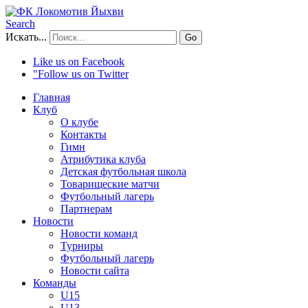
Search
Искать...
Go
Like us on Facebook
"Follow us on Twitter
Главная
Клуб
О клубе
Контакты
Гимн
Атрибутика клуба
Детская футбольная школа
Товарищеские матчи
Футбольный лагерь
Партнерам
Новости
Новости команд
Турниры
Футбольный лагерь
Новости сайта
Команды
U15
U13