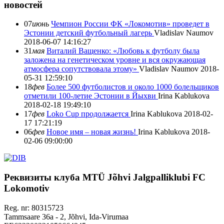
новостей
07
июнь
Чемпион России ФК «Локомотив» проведет в
Эстонии детский футбольный лагерь
Vladislav Naumov
2018-06-07 14:16:27
31
мая
Виталий Ващенко: «Любовь к футболу была
заложена на генетическом уровне и вся окружающая
атмосфера сопутствовала этому»
Vladislav Naumov
2018-
05-31 12:59:10
18
фев
Более 500 футболистов и около 1000 болельщиков
отметили 100-летие Эстонии в Йыхви
Irina Kablukova
2018-02-18 19:49:10
17
фев
Loko Cup продолжается
Irina Kablukova
2018-02-
17 17:21:19
06
фев
Новое имя – новая жизнь!
Irina Kablukova
2018-
02-06 09:00:00
Реквизиты клуба
MTÜ Jõhvi Jalgpalliklubi FC
Lokomotiv
Reg. nr: 80315723
Tammsaare 36a - 2, Jõhvi, Ida-Virumaa