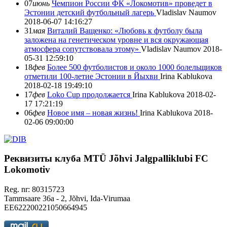
07
июнь
Чемпион России ФК «Локомотив» проведет в
Эстонии детский футбольный лагерь
Vladislav Naumov
2018-06-07 14:16:27
31
мая
Виталий Ващенко: «Любовь к футболу была
заложена на генетическом уровне и вся окружающая
атмосфера сопутствовала этому»
Vladislav Naumov
2018-
05-31 12:59:10
18
фев
Более 500 футболистов и около 1000 болельщиков
отметили 100-летие Эстонии в Йыхви
Irina Kablukova
2018-02-18 19:49:10
17
фев
Loko Cup продолжается
Irina Kablukova
2018-02-
17 17:21:19
06
фев
Новое имя – новая жизнь!
Irina Kablukova
2018-
02-06 09:00:00
Реквизиты клуба
MTÜ Jõhvi Jalgpalliklubi FC
Lokomotiv
Reg. nr: 80315723
Tammsaare 36a - 2, Jõhvi, Ida-Virumaa
EE622200221050664945