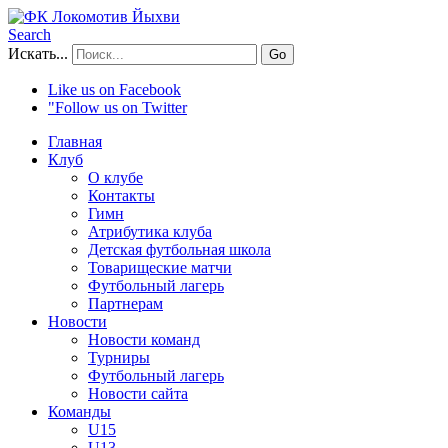
Search
Искать...
Go
Like us on Facebook
"Follow us on Twitter
Главная
Клуб
О клубе
Контакты
Гимн
Атрибутика клуба
Детская футбольная школа
Товарищеские матчи
Футбольный лагерь
Партнерам
Новости
Новости команд
Турниры
Футбольный лагерь
Новости сайта
Команды
U15
U13