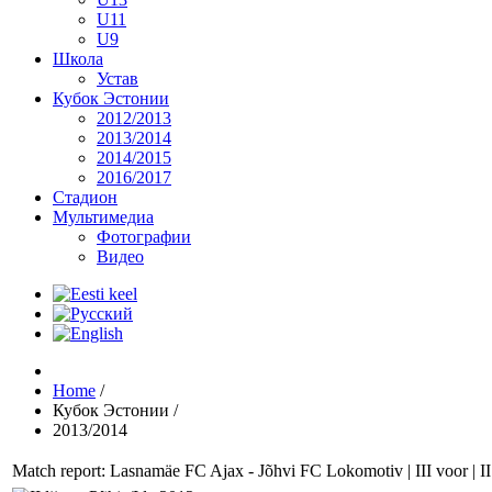
U11
U9
Школа
Устав
Кубок Эстонии
2012/2013
2013/2014
2014/2015
2016/2017
Стадион
Мультимедиа
Фотографии
Видео
Home
/
Кубок Эстонии
/
2013/2014
Match report: Lasnamäe FC Ajax - Jõhvi FC Lokomotiv | III voor | II 