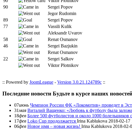
90
Viktor Plotnikov
90
Sergei Popov
Jegor Rudomin
89
Sergei Popov
77
Vassili Kulik
Aleksandr Uvarov
58
Renat Osmanov
46
Sergei Bazjukin
Renat Osmanov
22
Sergei Salkov
Viktor Plotnikov
:: Powered by
JoomLeague
-
Version 3.0.21.124789c
::
Последние новости
Будьте в курсе наших новосте
07
июнь
Чемпион России ФК «Локомотив» проведет в Эст
31
мая
Виталий Ващенко: «Любовь к футболу была заложе
18
фев
Более 500 футболистов и около 1000 болельщиков
17
фев
Loko Cup продолжается
Irina Kablukova
2018-02-17 
06
фев
Новое имя – новая жизнь!
Irina Kablukova
2018-02-0