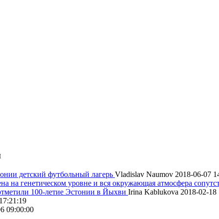
й
онии детский футбольный лагерь
Vladislav Naumov
2018-06-07 1
на на генетическом уровне и вся окружающая атмосфера сопутс
 отметили 100-летие Эстонии в Йыхви
Irina Kablukova
2018-02-18 
17:21:19
6 09:00:00