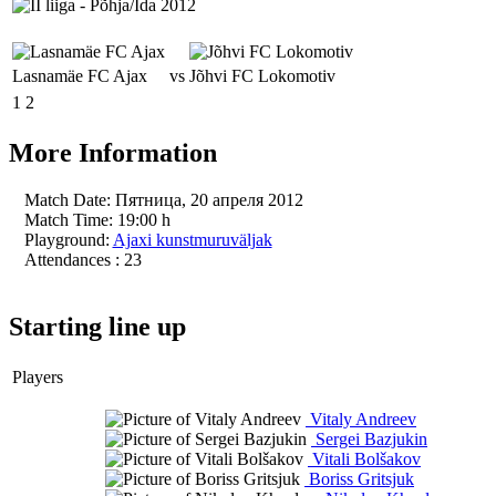
Lasnamäe FC Ajax
vs
Jõhvi FC Lokomotiv
1
2
More Information
Match Date:
Пятница, 20 апреля 2012
Match Time:
19:00 h
Playground:
Ajaxi kunstmuruväljak
Attendances
: 23
Starting line up
Players
Vitaly Andreev
Sergei Bazjukin
Vitali Bolšakov
Boriss Gritsjuk