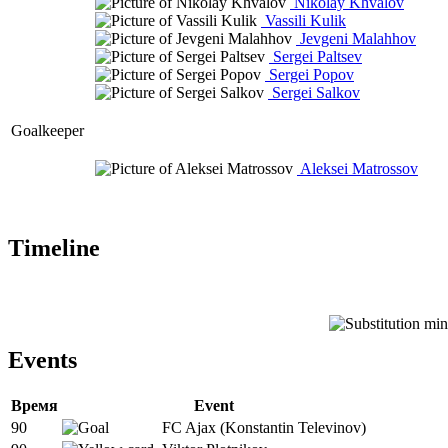
Nikolay Khvalov
Vassili Kulik
Jevgeni Malahhov
Sergei Paltsev
Sergei Popov
Sergei Salkov
Goalkeeper
Aleksei Matrossov
Timeline
Events
Время
Event
90
FC Ajax (Konstantin Televinov)