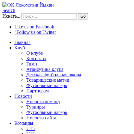
Search
Искать...
Go
Like us on Facebook
"Follow us on Twitter
Главная
Клуб
О клубе
Контакты
Гимн
Атрибутика клуба
Детская футбольная школа
Товарищеские матчи
Футбольный лагерь
Партнерам
Новости
Новости команд
Турниры
Футбольный лагерь
Новости сайта
Команды
U15
U13