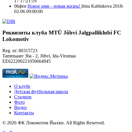
17 17:21:19
06
фев
Новое имя – новая жизнь!
Irina Kablukova
2018-
02-06 09:00:00
Реквизиты клуба
MTÜ Jõhvi Jalgpalliklubi FC
Lokomotiv
Reg. nr: 80315723
Tammsaare 36a - 2, Jõhvi, Ida-Virumaa
EE622200221050664945
О клубе
Детская футбольная школа
Стадион
Фото
Видео
Контакты
© 2026 ФК Локомотив Йыхви. All Rights Reserved.