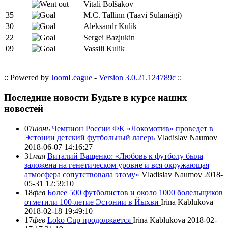
Vitali Bolšakov
35
M.C. Tallinn (Taavi Sulamägi)
30
Aleksandr Kulik
22
Sergei Bazjukin
09
Vassili Kulik
:: Powered by
JoomLeague
-
Version 3.0.21.124789c
::
Последние новости
Будьте в курсе наших
новостей
07
июнь
Чемпион России ФК «Локомотив» проведет в
Эстонии детский футбольный лагерь
Vladislav Naumov
2018-06-07 14:16:27
31
мая
Виталий Ващенко: «Любовь к футболу была
заложена на генетическом уровне и вся окружающая
атмосфера сопутствовала этому»
Vladislav Naumov
2018-
05-31 12:59:10
18
фев
Более 500 футболистов и около 1000 болельщиков
отметили 100-летие Эстонии в Йыхви
Irina Kablukova
2018-02-18 19:49:10
17
фев
Loko Cup продолжается
Irina Kablukova
2018-02-