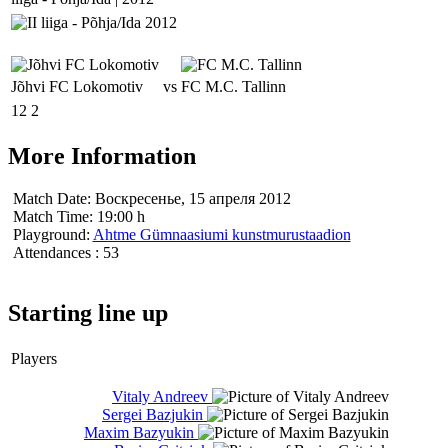
Jõhvi FC Lokomotiv
vs
FC M.C. Tallinn
12
2
More Information
Match Date:
Воскресенье, 15 апреля 2012
Match Time:
19:00 h
Playground:
Ahtme Gümnaasiumi kunstmurustaadion
Attendances
: 53
Starting line up
Players
Vitaly Andreev
Sergei Bazjukin
Maxim Bazyukin