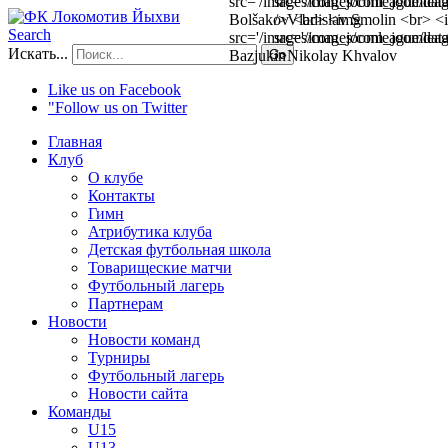
Search
Искать...
Go
Like us on Facebook
"Follow us on Twitter
Главная
Клуб
О клубе
Контакты
Гимн
Атрибутика клуба
Детская футбольная школа
Товарищеские матчи
Футбольный лагерь
Партнерам
Новости
Новости команд
Турниры
Футбольный лагерь
Новости сайта
Команды
U15
U13