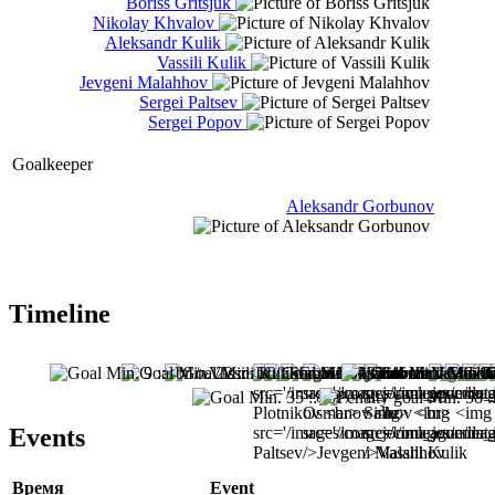
Boriss Gritsjuk
Nikolay Khvalov
Aleksandr Kulik
Vassili Kulik
Jevgeni Malahhov
Sergei Paltsev
Sergei Popov
Goalkeeper
Aleksandr Gorbunov
Timeline
Events
Время
Event