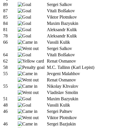
89
Sergei Salkov
87
Vitali Bolšakov
85
Viktor Plotnikov
84
Maxim Bazyukin
81
Aleksandr Kulik
78
Aleksandr Kulik
66
Vassili Kulik
Sergei Salkov
64
Vitali Bolšakov
62
Renat Osmanov
58
M.C. Tallinn (Karl Lepist)
55
Jevgeni Malahhov
Renat Osmanov
55
Nikolay Khvalov
Vladislav Smolin
51
Maxim Bazyukin
48
Vassili Kulik
46
Sergei Paltsev
Viktor Plotnikov
46
Sergei Bazjukin