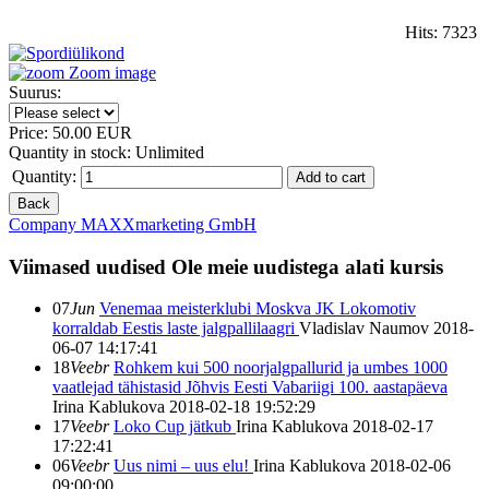
Hits:
7323
Zoom image
Suurus:
Price:
50.00 EUR
Quantity in stock:
Unlimited
Quantity:
Company MAXXmarketing GmbH
Viimased uudised
Ole meie uudistega alati kursis
07
Jun
Venemaa meisterklubi Moskva JK Lokomotiv
korraldab Eestis laste jalgpallilaagri
Vladislav Naumov
2018-
06-07 14:17:41
18
Veebr
Rohkem kui 500 noorjalgpallurid ja umbes 1000
vaatlejad tähistasid Jõhvis Eesti Vabariigi 100. aastapäeva
Irina Kablukova
2018-02-18 19:52:29
17
Veebr
Loko Cup jätkub
Irina Kablukova
2018-02-17
17:22:41
06
Veebr
Uus nimi – uus elu!
Irina Kablukova
2018-02-06
09:00:00