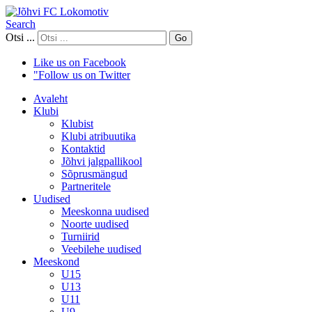
Search
Otsi ...
Go
Like us on Facebook
"Follow us on Twitter
Avaleht
Klubi
Klubist
Klubi atribuutika
Kontaktid
Jõhvi jalgpallikool
Sõprusmängud
Partneritele
Uudised
Meeskonna uudised
Noorte uudised
Turniirid
Veebilehe uudised
Meeskond
U15
U13
U11
U9