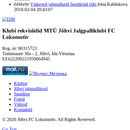
04
Veebr
Väikesed jalgpallurid õnnitlesid riiki
Irina Kablukova
2018-02-04 20:43:07
Klubi rekvisiidid
MTÜ Jõhvi Jalgpalliklubi FC
Lokomotiv
Reg. nr: 80315723
Tammsaare 36a - 2, Jõhvi, Ida-Virumaa
EE622200221050664945
Klubist
Jõhvi jalgpallikool
Staadion
Fotod
Videod
Kontaktid
© 2026 Jõhvi FC Lokomotiv. All Rights Reserved.
Go Top