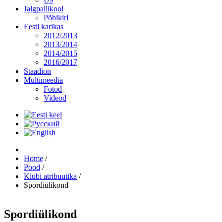
Jalgpallikool
Põhikiri
Eesti karikas
2012/2013
2013/2014
2014/2015
2016/2017
Staadion
Multimeedia
Fotod
Videod
Home
/
Pood
/
Klubi atribuutika
/
Spordiülikond
Spordiülikond