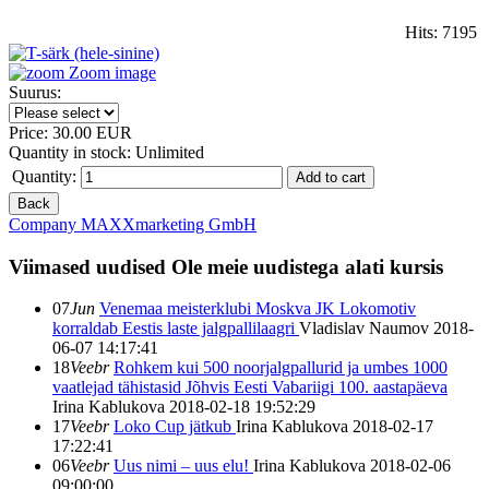
Hits:
7195
Zoom image
Suurus:
Price:
30.00 EUR
Quantity in stock:
Unlimited
Quantity:
Company MAXXmarketing GmbH
Viimased uudised
Ole meie uudistega alati kursis
07
Jun
Venemaa meisterklubi Moskva JK Lokomotiv
korraldab Eestis laste jalgpallilaagri
Vladislav Naumov
2018-
06-07 14:17:41
18
Veebr
Rohkem kui 500 noorjalgpallurid ja umbes 1000
vaatlejad tähistasid Jõhvis Eesti Vabariigi 100. aastapäeva
Irina Kablukova
2018-02-18 19:52:29
17
Veebr
Loko Cup jätkub
Irina Kablukova
2018-02-17
17:22:41
06
Veebr
Uus nimi – uus elu!
Irina Kablukova
2018-02-06
09:00:00