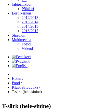
Jalgpallikool
Põhikiri
Eesti karikas
2012/2013
2013/2014
2014/2015
2016/2017
Staadion
Multimeedia
Fotod
Videod
Home
/
Pood
/
Klubi atribuutika
/
T-särk (hele-sinine)
T-särk (hele-sinine)