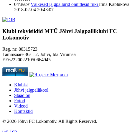
04
Veebr
Väikesed jalgpallurid õnnitlesid riiki
Irina Kablukova
2018-02-04 20:43:07
Klubi rekvisiidid
MTÜ Jõhvi Jalgpalliklubi FC
Lokomotiv
Reg. nr: 80315723
Tammsaare 36a - 2, Jõhvi, Ida-Virumaa
EE622200221050664945
Klubist
Jõhvi jalgpallikool
Staadion
Fotod
Videod
Kontaktid
© 2026 Jõhvi FC Lokomotiv. All Rights Reserved.
Go Top