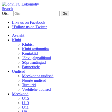
Search
Otsi ...
Go
Like us on Facebook
"Follow us on Twitter
Avaleht
Klubi
Klubist
Klubi atribuutika
Kontaktid
Jõhvi jalgpallikool
Sõprusmängud
Partneritele
Uudised
Meeskonna uudised
Noorte uudised
Turniirid
Veebilehe uudised
Meeskond
U15
U13
U11
U9