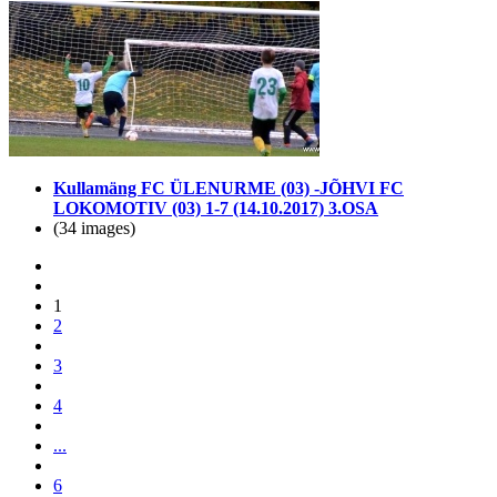
Kullamäng FC ÜLENURME (03) -JÕHVI FC
LOKOMOTIV (03) 1-7 (14.10.2017) 3.OSA
(34 images)
1
2
3
4
...
6