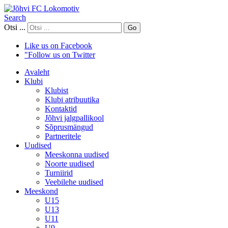
Search
Otsi ...
Go
Like us on Facebook
"Follow us on Twitter
Avaleht
Klubi
Klubist
Klubi atribuutika
Kontaktid
Jõhvi jalgpallikool
Sõprusmängud
Partneritele
Uudised
Meeskonna uudised
Noorte uudised
Turniirid
Veebilehe uudised
Meeskond
U15
U13
U11
U9