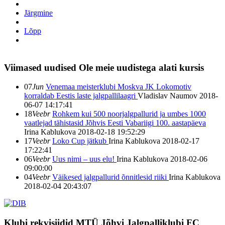
Järgmine
Lõpp
Viimased uudised
Ole meie uudistega alati kursis
07
Jun
Venemaa meisterklubi Moskva JK Lokomotiv
korraldab Eestis laste jalgpallilaagri
Vladislav Naumov
2018-
06-07 14:17:41
18
Veebr
Rohkem kui 500 noorjalgpallurid ja umbes 1000
vaatlejad tähistasid Jõhvis Eesti Vabariigi 100. aastapäeva
Irina Kablukova
2018-02-18 19:52:29
17
Veebr
Loko Cup jätkub
Irina Kablukova
2018-02-17
17:22:41
06
Veebr
Uus nimi – uus elu!
Irina Kablukova
2018-02-06
09:00:00
04
Veebr
Väikesed jalgpallurid õnnitlesid riiki
Irina Kablukova
2018-02-04 20:43:07
Klubi rekvisiidid
MTÜ Jõhvi Jalgpalliklubi FC