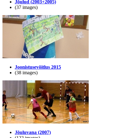
Jõulud (2003+2005)
(37 images)
Joonistusevõitlus 2015
(38 images)
Jõuluvana (2007)
(122 images)