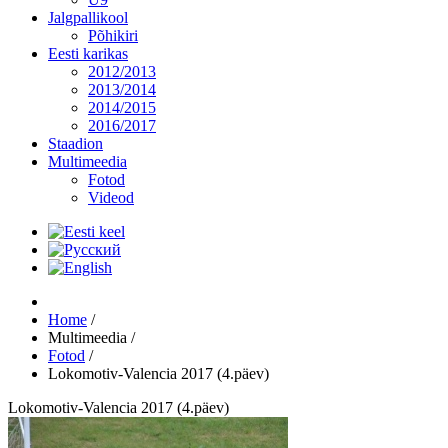
Jalgpallikool
Põhikiri
Eesti karikas
2012/2013
2013/2014
2014/2015
2016/2017
Staadion
Multimeedia
Fotod
Videod
Home
/
Multimeedia
/
Fotod
/
Lokomotiv-Valencia 2017 (4.päev)
Lokomotiv-Valencia 2017 (4.päev)