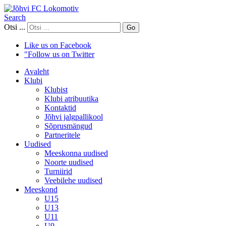
Search
Otsi ...
Go
Like us on Facebook
"Follow us on Twitter
Avaleht
Klubi
Klubist
Klubi atribuutika
Kontaktid
Jõhvi jalgpallikool
Sõprusmängud
Partneritele
Uudised
Meeskonna uudised
Noorte uudised
Turniirid
Veebilehe uudised
Meeskond
U15
U13
U11
U9