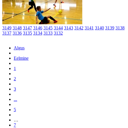
3149
3148
3147
3146
3145
3144
3143
3142
3141
3140
3139
3138
3137
3136
3135
3134
3133
3132
Algus
Eelmine
1
2
3
...
5
…
7