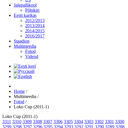
Jalgpallikool
Põhikiri
Eesti karikas
2012/2013
2013/2014
2014/2015
2016/2017
Staadion
Multimeedia
Fotod
Videod
Home
/
Multimeedia
/
Fotod
/
Loko Cup (2011-1)
Loko Cup (2011-1)
3311
3310
3309
3308
3307
3306
3305
3304
3303
3302
3301
3300
3299
3298
3297
3296
3295
3294
3293
3292
3291
3290
3289
3288