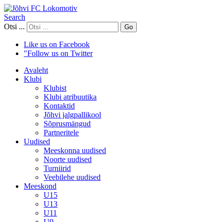
Search
Otsi ...
Go
Like us on Facebook
"Follow us on Twitter
Avaleht
Klubi
Klubist
Klubi atribuutika
Kontaktid
Jõhvi jalgpallikool
Sõprusmängud
Partneritele
Uudised
Meeskonna uudised
Noorte uudised
Turniirid
Veebilehe uudised
Meeskond
U15
U13
U11
U9