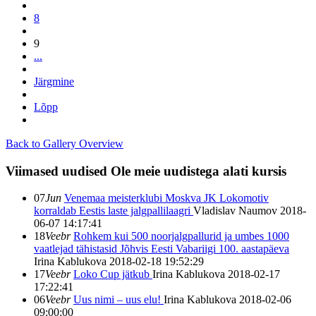
8
9
...
Järgmine
Lõpp
Back to Gallery Overview
Viimased uudised
Ole meie uudistega alati kursis
07
Jun
Venemaa meisterklubi Moskva JK Lokomotiv
korraldab Eestis laste jalgpallilaagri
Vladislav Naumov
2018-
06-07 14:17:41
18
Veebr
Rohkem kui 500 noorjalgpallurid ja umbes 1000
vaatlejad tähistasid Jõhvis Eesti Vabariigi 100. aastapäeva
Irina Kablukova
2018-02-18 19:52:29
17
Veebr
Loko Cup jätkub
Irina Kablukova
2018-02-17
17:22:41
06
Veebr
Uus nimi – uus elu!
Irina Kablukova
2018-02-06
09:00:00