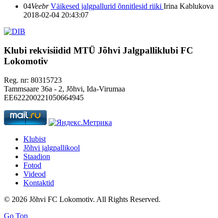
04
Veebr
Väikesed jalgpallurid õnnitlesid riiki
Irina Kablukova
2018-02-04 20:43:07
Klubi rekvisiidid
MTÜ Jõhvi Jalgpalliklubi FC
Lokomotiv
Reg. nr: 80315723
Tammsaare 36a - 2, Jõhvi, Ida-Virumaa
EE622200221050664945
Klubist
Jõhvi jalgpallikool
Staadion
Fotod
Videod
Kontaktid
© 2026 Jõhvi FC Lokomotiv. All Rights Reserved.
Go Top