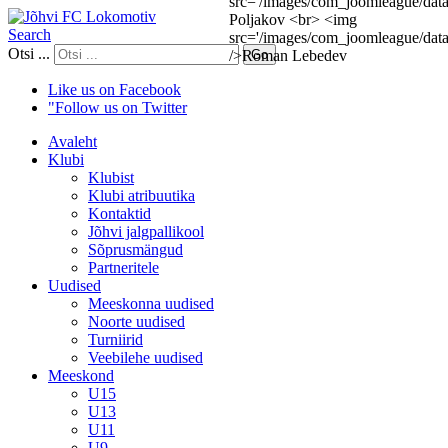
Search
Otsi ...
Go
Like us on Facebook
"Follow us on Twitter
Avaleht
Klubi
Klubist
Klubi atribuutika
Kontaktid
Jõhvi jalgpallikool
Sõprusmängud
Partneritele
Uudised
Meeskonna uudised
Noorte uudised
Turniirid
Veebilehe uudised
Meeskond
U15
U13
U11
U9