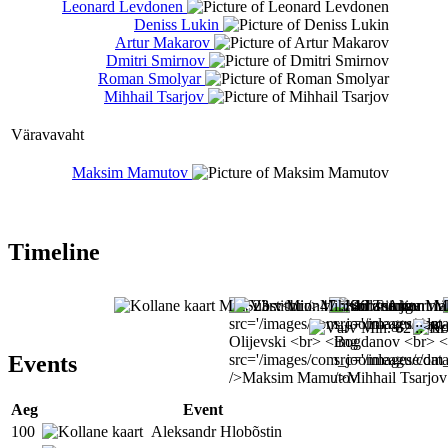
Leonard Levdonen
Deniss Lukin
Artur Makarov
Dmitri Smirnov
Roman Smolyar
Mihhail Tsarjov
Väravavaht
Maksim Mamutov
Timeline
Events
Aeg
Event
100
Aleksandr Hlobõstin