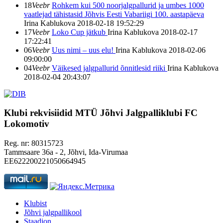
18
Veebr
Rohkem kui 500 noorjalgpallurid ja umbes 1000
vaatlejad tähistasid Jõhvis Eesti Vabariigi 100. aastapäeva
Irina Kablukova
2018-02-18 19:52:29
17
Veebr
Loko Cup jätkub
Irina Kablukova
2018-02-17
17:22:41
06
Veebr
Uus nimi – uus elu!
Irina Kablukova
2018-02-06
09:00:00
04
Veebr
Väikesed jalgpallurid õnnitlesid riiki
Irina Kablukova
2018-02-04 20:43:07
Klubi rekvisiidid
MTÜ Jõhvi Jalgpalliklubi FC
Lokomotiv
Reg. nr: 80315723
Tammsaare 36a - 2, Jõhvi, Ida-Virumaa
EE622200221050664945
Klubist
Jõhvi jalgpallikool
Staadion