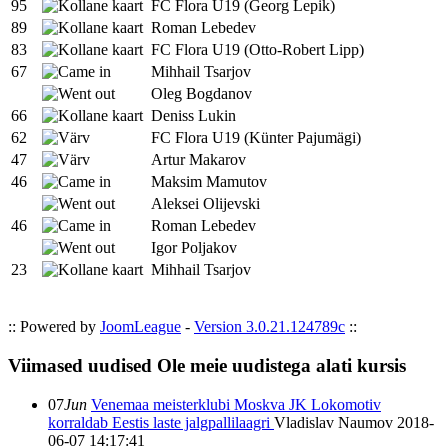
95
FC Flora U19 (Georg Lepik)
89
Roman Lebedev
83
FC Flora U19 (Otto-Robert Lipp)
67
Mihhail Tsarjov
Oleg Bogdanov
66
Deniss Lukin
62
FC Flora U19 (Künter Pajumägi)
47
Artur Makarov
46
Maksim Mamutov
Aleksei Olijevski
46
Roman Lebedev
Igor Poljakov
23
Mihhail Tsarjov
:: Powered by
JoomLeague
-
Version 3.0.21.124789c
::
Viimased uudised
Ole meie uudistega alati kursis
07
Jun
Venemaa meisterklubi Moskva JK Lokomotiv
korraldab Eestis laste jalgpallilaagri
Vladislav Naumov
2018-
06-07 14:17:41