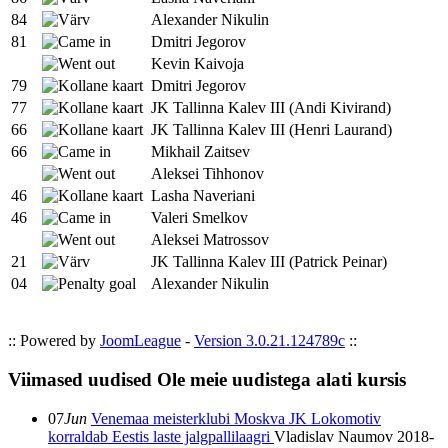
84
Alexander Nikulin
81
Dmitri Jegorov
Kevin Kaivoja
79
Dmitri Jegorov
77
JK Tallinna Kalev III (Andi Kivirand)
66
JK Tallinna Kalev III (Henri Laurand)
66
Mikhail Zaitsev
Aleksei Tihhonov
46
Lasha Naveriani
46
Valeri Smelkov
Aleksei Matrossov
21
JK Tallinna Kalev III (Patrick Peinar)
04
Alexander Nikulin
:: Powered by
JoomLeague
-
Version 3.0.21.124789c
::
Viimased uudised
Ole meie uudistega alati kursis
07
Jun
Venemaa meisterklubi Moskva JK Lokomotiv
korraldab Eestis laste jalgpallilaagri
Vladislav Naumov
2018-