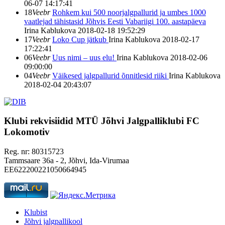
06-07 14:17:41
18
Veebr
Rohkem kui 500 noorjalgpallurid ja umbes 1000
vaatlejad tähistasid Jõhvis Eesti Vabariigi 100. aastapäeva
Irina Kablukova
2018-02-18 19:52:29
17
Veebr
Loko Cup jätkub
Irina Kablukova
2018-02-17
17:22:41
06
Veebr
Uus nimi – uus elu!
Irina Kablukova
2018-02-06
09:00:00
04
Veebr
Väikesed jalgpallurid õnnitlesid riiki
Irina Kablukova
2018-02-04 20:43:07
Klubi rekvisiidid
MTÜ Jõhvi Jalgpalliklubi FC
Lokomotiv
Reg. nr: 80315723
Tammsaare 36a - 2, Jõhvi, Ida-Virumaa
EE622200221050664945
Klubist
Jõhvi jalgpallikool