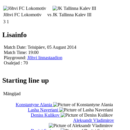
Jõhvi FC Lokomotiv
vs
JK Tallinna Kalev III
3
1
Lisainfo
Match Date:
Teisipäev, 05 August 2014
Match Time:
19:00
Playground:
Jõhvi linnastaadion
Osalejad
: 70
Starting line up
Mängijad
Konstantyne Alania
Lasha Naveriani
Deniss Kulikov
Aleksandr Vladimirov