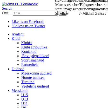
Search
Otsi ...
Go
Like us on Facebook
"Follow us on Twitter
Avaleht
Klubi
Klubist
Klubi atribuutika
Kontaktid
Jõhvi jalgpallikool
Sõprusmängud
Partneritele
Uudised
Meeskonna uudised
Noorte uudised
Turniirid
Veebilehe uudised
Meeskond
U15
U13
U11
U9