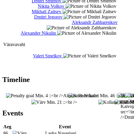
Dmitri Smirnov
Nikita Volkov
Mikhail Zaitsev
Dmitri Jegorov
Aleksandr Zahharenkov
Alexander Nikulin
Väravavaht
Valeri Smelkov
Timeline
Events
Aeg
Event
86
Lasha Naveriani