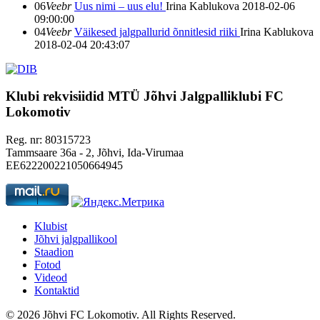
06
Veebr
Uus nimi – uus elu!
Irina Kablukova
2018-02-06
09:00:00
04
Veebr
Väikesed jalgpallurid õnnitlesid riiki
Irina Kablukova
2018-02-04 20:43:07
Klubi rekvisiidid
MTÜ Jõhvi Jalgpalliklubi FC
Lokomotiv
Reg. nr: 80315723
Tammsaare 36a - 2, Jõhvi, Ida-Virumaa
EE622200221050664945
Klubist
Jõhvi jalgpallikool
Staadion
Fotod
Videod
Kontaktid
© 2026 Jõhvi FC Lokomotiv. All Rights Reserved.