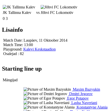
JK Tallinna Kalev
vs
Jõhvi FC Lokomotiv
0
3
Lisainfo
Match Date:
Laupäev, 11 Oktoober 2014
Match Time:
13:00
Playground:
Kalevi Keskstaadion
Osalejad
: 82
Starting line up
Mängijad
Maxim Bazyukin
Dmitri Jegorov
Egor Potapov
Lasha Naveriani
Konstantyne Alania