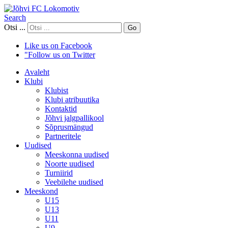
Search
Otsi ...
Go
Like us on Facebook
"Follow us on Twitter
Avaleht
Klubi
Klubist
Klubi atribuutika
Kontaktid
Jõhvi jalgpallikool
Sõprusmängud
Partneritele
Uudised
Meeskonna uudised
Noorte uudised
Turniirid
Veebilehe uudised
Meeskond
U15
U13
U11
U9