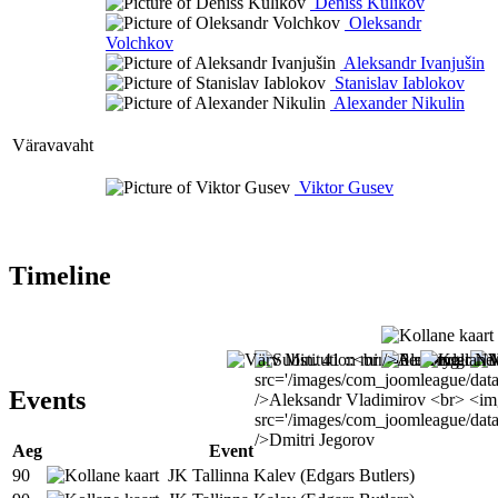
Deniss Kulikov
Oleksandr
Volchkov
Aleksandr Ivanjušin
Stanislav Iablokov
Alexander Nikulin
Väravavaht
Viktor Gusev
Timeline
Events
Aeg
Event
90
JK Tallinna Kalev (Edgars Butlers)