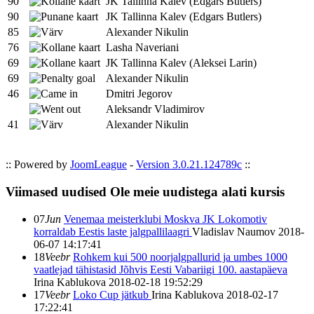
90
JK Tallinna Kalev (Edgars Butlers)
90
JK Tallinna Kalev (Edgars Butlers)
85
Alexander Nikulin
76
Lasha Naveriani
69
JK Tallinna Kalev (Aleksei Larin)
69
Alexander Nikulin
46
Dmitri Jegorov
Aleksandr Vladimirov
41
Alexander Nikulin
:: Powered by
JoomLeague
-
Version 3.0.21.124789c
::
Viimased uudised
Ole meie uudistega alati kursis
07
Jun
Venemaa meisterklubi Moskva JK Lokomotiv
korraldab Eestis laste jalgpallilaagri
Vladislav Naumov
2018-
06-07 14:17:41
18
Veebr
Rohkem kui 500 noorjalgpallurid ja umbes 1000
vaatlejad tähistasid Jõhvis Eesti Vabariigi 100. aastapäeva
Irina Kablukova
2018-02-18 19:52:29
17
Veebr
Loko Cup jätkub
Irina Kablukova
2018-02-17
17:22:41